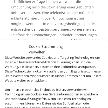
schriftlichen Anfrage können wir weder die
Umbuchung noch die Stornierung einer gebuchten
Reise veranlassen. Eine telefonische oder mündliche
erklärte Stornierung oder Umbuchung ist nur
möglich, wenn dies in den Vertragsbedingungen des
entsprechenden Leistungserbringers vorgesehen ist.
Telefonische Umbuchungen und/oder Stornierungen
werden durch uns im Anschluss per E-Mail bestätigt.
Sie sind verpflichtet, in diesem Zusammenhang
Cookie-Zustimmung
auftretende eventuelle Unstimmigkeiten uns
verwalten
unverzüglich mitzuteilen.
Diese Website verwendet Cookies und Targeting Technologien, um
Ihnen ein besseres Internet-Erlebnis zu ermöglichen und die
6.3. Wir erheben in der Regel keine eigenen
Werbung, die Sie sehen, besser an Ihre Bedürfnisse anzupassen.
Servicegebühren oder Bearbeitungsentgelte für
Diese Technologien nutzen wir außerdem, um Ergebnisse zu messen,
Rücktritt / Umbuchung und /oder Stornierung. Wenn
um zu verstehen, woher unsere Besucher kommen oder um unsere
wir Servicegebühren oder Bearbeitungsentgelte
Website weiter zu entwickeln.
erheben, informieren wir sie vor der Buchung
Um Ihnen ein optimales Erlebnis zu bieten, verwenden wir
darüber. Generell ausgenommen hiervon ist der
Technologien wie Cookies, um Geräteinformationen zu speichern
Rücktritt / die Umbuchung und /oder die Stornierung
und/oder darauf zuzugreifen. Wenn Sie diesen Technologien
von nicht im Zusammenhang mit einer Pauschalreise
zustimmmen, können wir Daten wie das Surfverhalten oder
gebuchten Flugbeförderungsleistungen („Nur-Flug-
eindeutige IDs auf dieser Website verarbeiten. Wenn Sie ihre