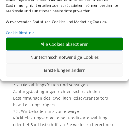
Buchung“). Hier erheben wir ggfs. eigene
Zustimmung nicht erteilen oder zurückziehen, können bestimmte
Merkmale und Funktionen beeinträchtigt werden.
Servicegebühren oder Bearbeitungsentgelte (siehe
dazu Ziffer D. dieser AGB)
Wir verwenden Statistiken-Cookies und Marketing Cookies.
7. Zahlungen und Inkasso
7.1. Soweit wir (Reise-) Leistungen in Gestalt einer
Cookie-Richtlinie
Pauschalreise, verbundenen Reiseleistung oder
Alle Cookies akzeptieren
Einzelleistung in Rechnung stellen und
diesbezügliche Zahlungen einziehen, geschieht dies
Nur technisch notwendige Cookies
im Namen und für Rechnung des jeweiligen
Veranstalters bzw. des Leistungsträgers. Unberührt
Einstellungen ändern
bleiben davon die Rechte zur Einziehung uns
zustehender Serviceentgelte.
7.2. Die Zahlungsfristen und sonstigen
Zahlungsbedingungen richten sich nach den
Bestimmungen des jeweiligen Reiseveranstalters
bzw. Leistungsträgers.
7.3. Wir behalten uns vor, etwaige
Rückbelastungsentgelte bei Kreditkartenzahlung
oder bei Banklastschrift an Sie weiter zu berechnen.