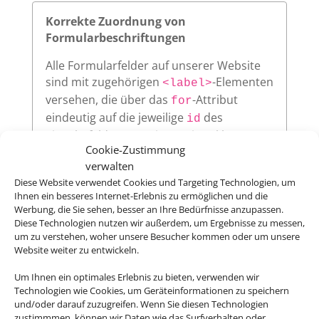
Korrekte Zuordnung von
Formularbeschriftungen
Alle Formularfelder auf unserer Website
sind mit zugehörigen
-Elementen
<label>
versehen, die über das
-Attribut
for
eindeutig auf die jeweilige
des
id
Eingabefeldes verweisen. Diese klare
Cookie-Zustimmung
Zuordnung verbessert die
verwalten
Nutzerfreundlichkeit und sorgt dafür,
Diese Website verwendet Cookies und Targeting Technologien, um
dass assistive Technologien wie
Ihnen ein besseres Internet-Erlebnis zu ermöglichen und die
Screenreader die Beschriftungen korrekt
Werbung, die Sie sehen, besser an Ihre Bedürfnisse anzupassen.
vorlesen.
Diese Technologien nutzen wir außerdem, um Ergebnisse zu messen,
um zu verstehen, woher unsere Besucher kommen oder um unsere
Website weiter zu entwickeln.
Um Ihnen ein optimales Erlebnis zu bieten, verwenden wir
Sichtbarer Fokus
Technologien wie Cookies, um Geräteinformationen zu speichern
und/oder darauf zuzugreifen. Wenn Sie diesen Technologien
Alle interaktiven Elemente auf unserer
zustimmmen, können wir Daten wie das Surfverhalten oder