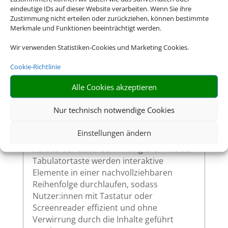
Website – wie Links, Buttons oder
eindeutige IDs auf dieser Website verarbeiten. Wenn Sie ihre
Formularfelder – zeigen klar sichtbar an,
Zustimmung nicht erteilen oder zurückziehen, können bestimmte
wenn sie per Tastatur ausgewählt werden.
Merkmale und Funktionen beeinträchtigt werden.
So ermöglichen wir eine vollständige
Wir verwenden Statistiken-Cookies und Marketing Cookies.
Bedienung auch ohne Maus.
Cookie-Richtlinie
Alle Cookies akzeptieren
Sinnvolle Fokusreihenfolge bei
Tastaturnutzung
Nur technisch notwendige Cookies
Die Fokusreihenfolge auf unserer Website
Einstellungen ändern
ist logisch und entspricht dem visuellen
Aufbau der Seite. Beim Navigieren mit der
Tabulatortaste werden interaktive
Elemente in einer nachvollziehbaren
Reihenfolge durchlaufen, sodass
Nutzer:innen mit Tastatur oder
Screenreader effizient und ohne
Verwirrung durch die Inhalte geführt